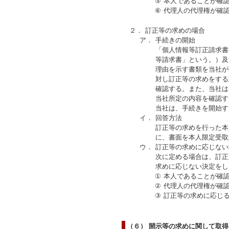
⑤
本人であることが確
⑥
代理人の代理権が確
２．
訂正等の求めの場合
ア．
手続きの開始
「個人情報等訂正請求書
等請求書」という。）及
理由を示す書類を当社が
対し訂正等の求めをする
確認する。また、当社は
当社所定の内容を確認す
当社は、手続きを開始す
イ．
回答方法
訂正等の求めを行った本
に、書面を本人限定受取
ウ．
訂正等の求めに応じない
次に定める場合は、訂正
求めに応じない決定をし
①
本人であることが確
②
代理人の代理権が確
③
訂正等の求めに応じ
（６） 開示等の求めに関して取