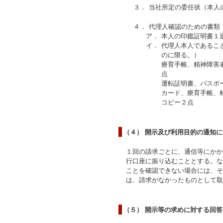
３．
当社所定の委任状（本人
４．
代理人確認のための書類
ア．
本人の印鑑証明書１
イ．
代理人本人であるこ
のに限る。）
療育手帳、精神障害
点
運転証明書、パスポ
カード、療育手帳、
コピー２点
（４） 開示及び利用目的の通知
１回の請求ごとに、通信等にかか
行口座に振り込むこととする。な
ことを確認できない場合には、そ
は、請求がなかったものとして取
（５） 開示等の求めに対する回答