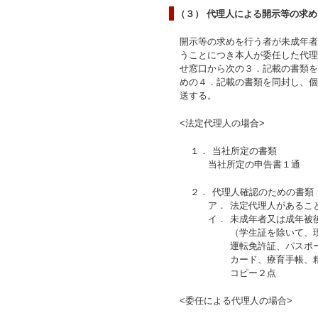
（３） 代理人による開示等の求め
開示等の求めを行う者が未成年者
うことにつき本人が委任した代理
せ窓口から次の３．記載の書類を
めの４．記載の書類を同封し、個
送する。
<法定代理人の場合>
１．
当社所定の書類
当社所定の申告書１通
２．
代理人確認のための書類
ア．
法定代理人があるこ
イ．
未成年者又は成年被
（学生証を除いて、
運転免許証、パスポ
カード、療育手帳、
コピー２点
<委任による代理人の場合>