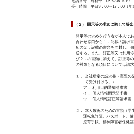
電話番号 総務部 06-6208-1910
受付時間 平日9：00～17：00
（２） 開示等の求めに際して提
開示等の求めを行う者が本人であ
合わせ窓口から１．記載の請求書
めの２．記載の書類を同封し、個
送する。また、訂正等又は利用停
び２．の書類に加えて、訂正等の
の対象となる項目については請求
１．
当社所定の請求書（実際の
て受け付ける。）
ア．
利用目的通知請求書
イ．
個人情報開示請求書
ウ．
個人情報訂正等請求書
２．
本人確認のための書類（学
運転免許証、パスポート、健
療育手帳、精神障害者保健福