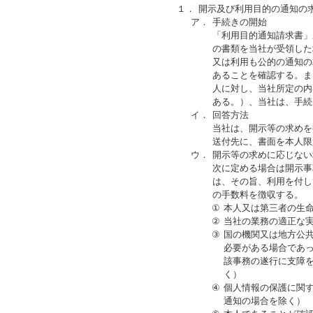
１．
開示及び利用目的の通知の
ア．
手続きの開始
「利用目的通知請求書」
の書類を当社が受領した
又は利用も公的の通知の
あることを確認する。ま
人に対し、当社所定の内
ある。）、当社は、手続
イ．
回答方法
当社は、開示等の求めを
送付先に、書面を本人限
ウ．
開示等の求めに応じない
次に定める場合は開示事
は、その旨、利用を付し
の手数料を徴収する。
①
本人又は第三者の生
②
当社の業務の適正な
③
国の機関又は地方公
必要がある場合であ
該事務の遂行に支障
く）
④
個人情報の保護に関
通知の場合を除く）