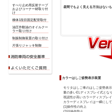
すべり止め用反射テープ
昼間でもよく見える方法はないも
およびコーナー材取り付
け
梯体1段目固定配管取付
油圧作動油のオイルクー
ラー取り付け
制振制御装置の取り付け
片張りジャッキ制御
カラーはしご姿勢表示装置
モリタはしご車のはしご姿勢表示
量の多いELディスプレイ式とな
視認性が高いカラーディスプレイ
カラーディスプレイは一瞬にして
(1)操作性の向上
(2)誤操作防止