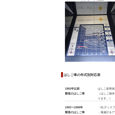
はしご車の年式別対応表
1992年以前
はしご姿勢表
製造のはしご車
（はしご操作
ります。）
1993〜1999年
・ELディス
製造のはしご車
・風速計をア