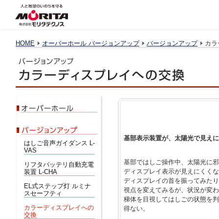
HOME
オーバーホール バージョンアップ
バージョンアップ
カラ
基部表示装置が、太陽光で見えに
はしご音声ガイダンス L-
VAS
基部ではしご操作中、太陽光に邪
リフタバッテリ自動充電
ディスプレイ表示が見えにくくな
装置 L-CHA
ディスプレイの首を振ってみたり
EL式ステップ灯 ルミナ
視点を変えてみるが、状況が変わ
スセーフティ
梯体を目視してはしごの状態を判
カラーディスプレイへの
得ない。
交換