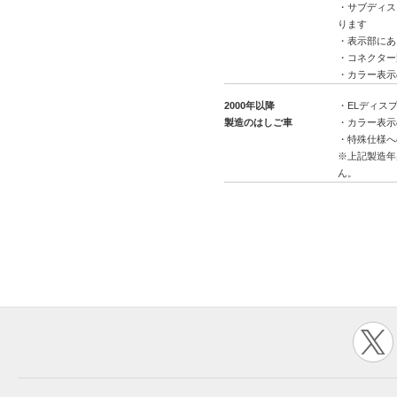
・サブディス
ります
・表示部にあ
・コネクター
・カラー表示
2000年以降
・ELディス
製造のはしご車
・カラー表示
・特殊仕様へ
※上記製造年
ん。