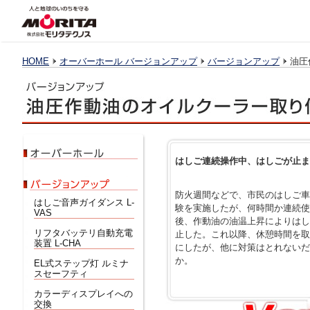
HOME
オーバーホール バージョンアップ
バージョンアップ
油圧
はしご連続操作中、はしごが止ま
防火週間などで、市民のはしご車
はしご音声ガイダンス L-
験を実施したが、何時間か連続使
VAS
後、作動油の油温上昇によりはし
リフタバッテリ自動充電
止した。これ以降、休憩時間を取
装置 L-CHA
にしたが、他に対策はとれないだ
か。
EL式ステップ灯 ルミナ
スセーフティ
カラーディスプレイへの
交換