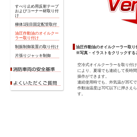
すべり止め用反射テープ
およびコーナー材取り付
け
梯体1段目固定配管取付
油圧作動油のオイルクー
ラー取り付け
制振制御装置の取り付け
油圧作動油のオイルクーラー取り
※写真・イラストをクリックする
片張りジャッキ制御
空冷式オイルクーラーを取り付け
により、夏場でも連続して長時間
操作ができます。
連続使用時でも、外気温が35℃
作動油温度は70℃以下に押さえ
す。