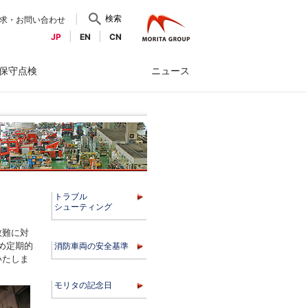
検索
求・お問い合わせ
JP
EN
CN
保守点検
ニュース
トラブル
シューティング
救難に対
め定期的
消防車両の安全基準
いたしま
モリタの記念日