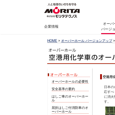
オーバ
企業情報
バージ
HOME
オーバーホール バージョンアップ
空港用
オーバーホールの必要性
日本の
安全基準の要約
応すべ
はしご車のオーバーホー
に消火
ル
す。
屈折はしご付消防車のオ
ーバーホール