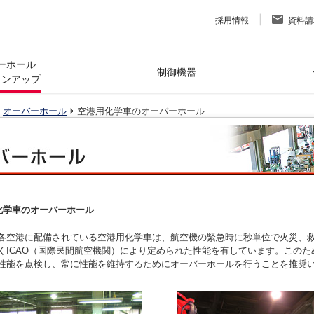
採用情報
資料請
ーホール
制御機器
ョンアップ
オーバーホール
空港用化学車のオーバーホール
化学車のオーバーホール
各空港に配備されている空港用化学車は、航空機の緊急時に秒単位で火災、
くICAO（国際民間航空機関）により定められた性能を有しています。このた
性能を点検し、常に性能を維持するためにオーバーホールを行うことを推奨